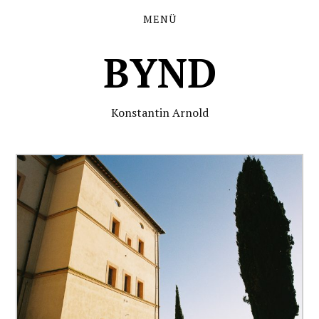
MENÜ
BYND
Konstantin Arnold