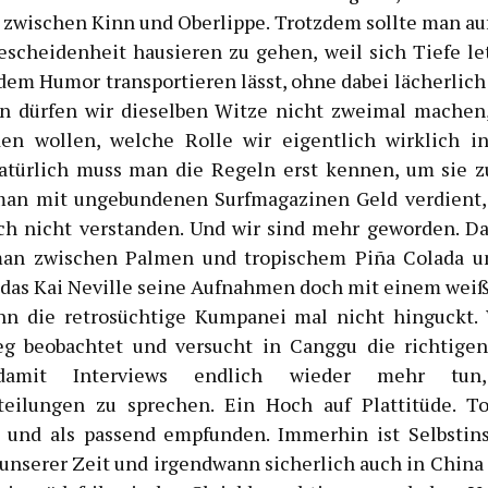
 zwischen Kinn und Oberlippe. Trotzdem sollte man au
escheidenheit hausieren zu gehen, weil sich Tiefe le
em Humor transportieren lässt, ohne dabei lächerlich
n dürfen wir dieselben Witze nicht zweimal machen
den wollen, welche Rolle wir eigentlich wirklich i
Natürlich muss man die Regeln erst kennen, um sie z
man mit ungebundenen Surfmagazinen Geld verdient,
h nicht verstanden. Und wir sind mehr geworden. Da
man zwischen Palmen und tropischem Piña Colada u
d das Kai Neville seine Aufnahmen doch mit einem wei
enn die retrosüchtige Kumpanei mal nicht hinguckt.
eg beobachtet und versucht in Canggu die richtige
 damit Interviews endlich wieder mehr tun
teilungen zu sprechen. Ein Hoch auf Plattitüde. To
 und als passend empfunden. Immerhin ist Selbstin
unserer Zeit und irgendwann sicherlich auch in China 