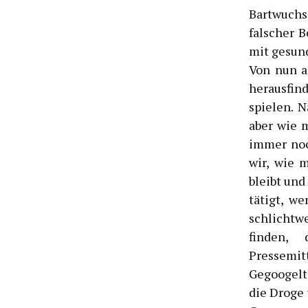
Bartwuchs
falscher B
mit gesund
Von nun a
herausfin
spielen. 
aber wie 
immer noc
wir, wie 
bleibt un
tätigt, w
schlichtw
finden,
Pressemit
Gegoogelt
die Droge 