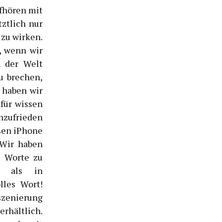
fhören mit
tztlich nur
 zu wirken.
, wenn wir
n der Welt
u brechen,
 haben wir
für wissen
nzufrieden
ßen iPhone
 Wir haben
n Worte zu
, als in
lles Wort!
szenierung
erhältlich.