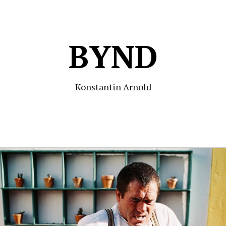
BYND
Konstantin Arnold