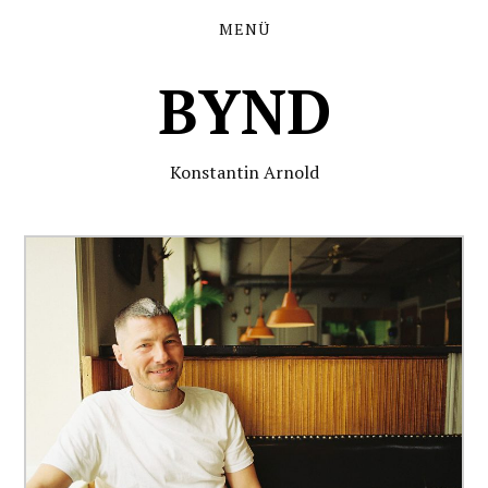
MENÜ
BYND
Konstantin Arnold