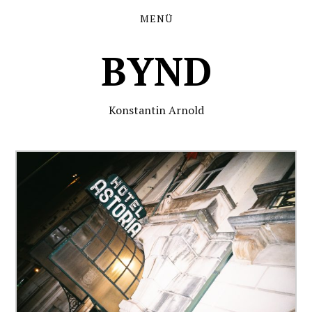
MENÜ
BYND
Konstantin Arnold